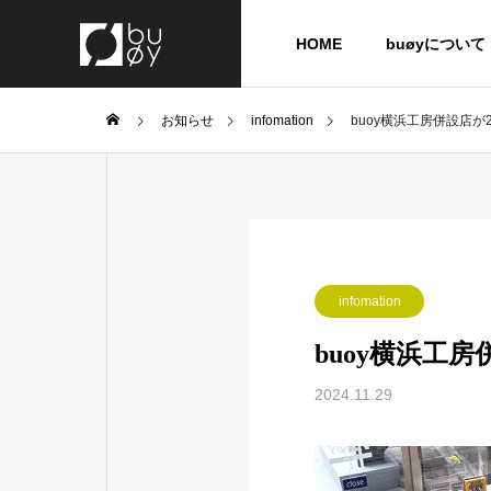
HOME
buøyについて
お知らせ
infomation
buoy横浜工房併設店が
infomation
buoy横浜工
2024.11.29