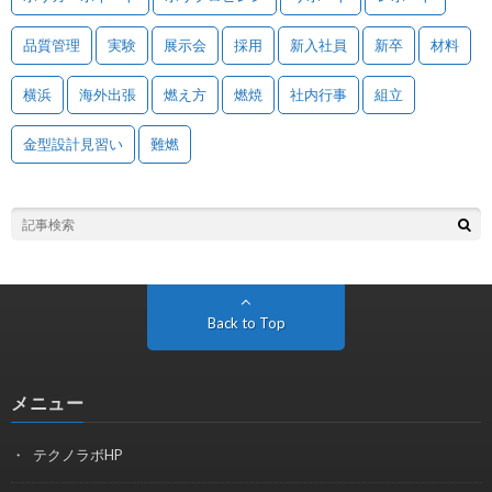
品質管理
実験
展示会
採用
新入社員
新卒
材料
横浜
海外出張
燃え方
燃焼
社内行事
組立
金型設計見習い
難燃
Back to Top
メニュー
テクノラボHP