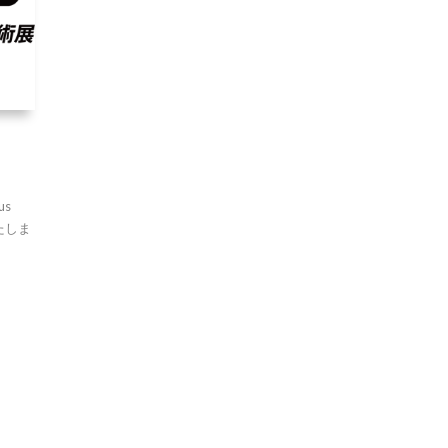
s
たしま