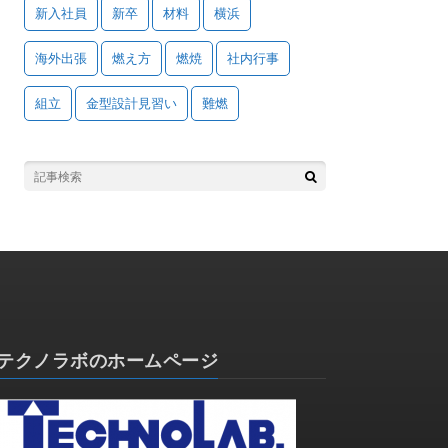
新入社員
新卒
材料
横浜
海外出張
燃え方
燃焼
社内行事
組立
金型設計見習い
難燃
テクノラボのホームページ