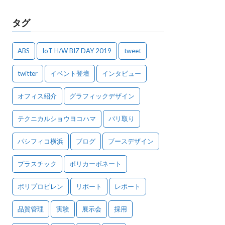
タグ
ABS
IoT H/W BIZ DAY 2019
tweet
twitter
イベント登壇
インタビュー
オフィス紹介
グラフィックデザイン
テクニカルショウヨコハマ
バリ取り
パシフィコ横浜
ブログ
ブースデザイン
プラスチック
ポリカーボネート
ポリプロピレン
リポート
レポート
品質管理
実験
展示会
採用