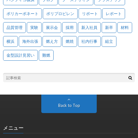
ポリカーボネート
ポリプロピレン
リポート
レポート
品質管理
実験
展示会
採用
新入社員
新卒
材料
横浜
海外出張
燃え方
燃焼
社内行事
組立
金型設計見習い
難燃
Back to Top
メニュー