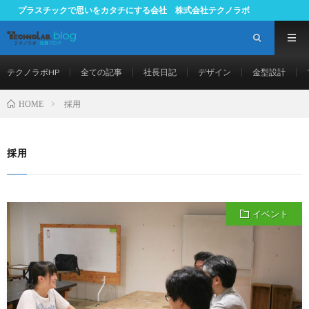
プラスチックで思いをカタチにする会社 株式会社テクノラボ
テクノラボHP
全ての記事
社長日記
デザイン
金型設計
採用
HOME
採用
イベント