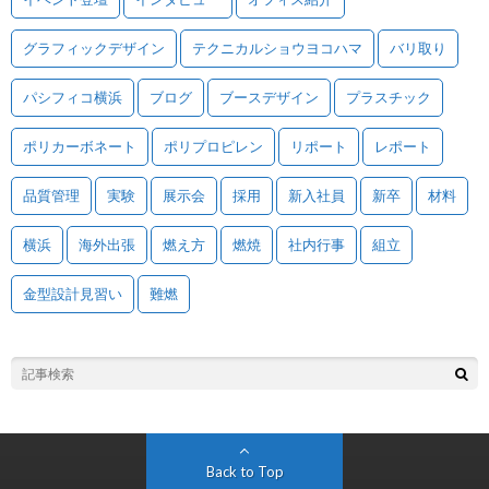
グラフィックデザイン
テクニカルショウヨコハマ
バリ取り
パシフィコ横浜
ブログ
ブースデザイン
プラスチック
ポリカーボネート
ポリプロピレン
リポート
レポート
品質管理
実験
展示会
採用
新入社員
新卒
材料
横浜
海外出張
燃え方
燃焼
社内行事
組立
金型設計見習い
難燃
Back to Top