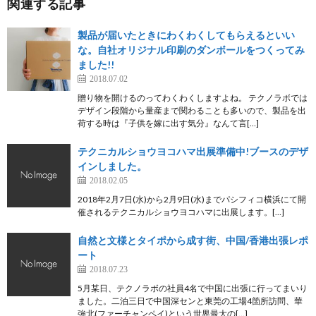
関連する記事
製品が届いたときにわくわくしてもらえるといい
な。自社オリジナル印刷のダンボールをつくってみ
ました!!
2018.07.02
贈り物を開けるのってわくわくしますよね。 テクノラボでは
デザイン段階から量産まで関わることも多いので、製品を出
荷する時は『子供を嫁に出す気分』なんて言[…]
テクニカルショウヨコハマ出展準備中!ブースのデザ
インしました。
2018.02.05
2018年2月7日(水)から2月9日(水)までパシフィコ横浜にて開
催されるテクニカルショウヨコハマに出展します。[…]
自然と文様とタイポから成す街、中国/香港出張レポ
ート
2018.07.23
5月某日、テクノラボの社員4名で中国に出張に行ってまいり
ました。二泊三日で中国深センと東莞の工場4箇所訪問、華
強北(ファーチャンペイ)という世界最大の[…]