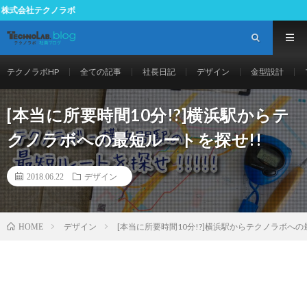
プラスチッ
テクノラボHP
全ての記事
社長日記
デザイン
金型設計
[本当に所要時間10分!?]横浜駅からテ
クノラボへの最短ルートを探せ!!
2018.06.22
デザイン
デザイン
[本当に所要時間10分!?]横浜駅からテクノラボへの
HOME