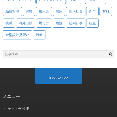
品質管理
実験
展示会
採用
新入社員
新卒
材料
横浜
海外出張
燃え方
燃焼
社内行事
組立
金型設計見習い
難燃
Back to Top
メニュー
テクノラボHP