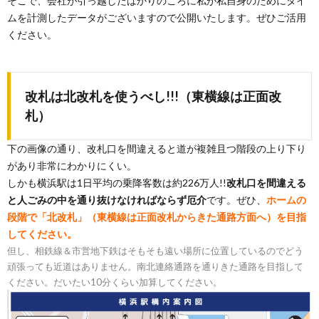
そこで、会社が引っ越したばかりのころに私が私自身のためにタイ
ムを計測したデータがございますので公開いたします。ぜひご活用
ください。
改札は北改札を使うべし!!!（東横線は正面改
札）
下の画像の通り、改札口を間違えると道が複雑且つ階段の上り下り
があり非常にわかりにくい。
しかも横浜駅は1日平均の乗降客数は約226万人!!
改札口を間違える
と人ごみの中を通り抜けなければならず厄介
です。ぜひ、
ホームの
段階で「北改札」（東横線は正面改札からきた通路方面へ）を目指
してください。
但し、相鉄線＆市営地下鉄はそもそも遠い場所に位置しているのでどう
頑張っても近道はありません。南北連絡通路を通りきた通路を目指して
ください。だいたい10分くらい加算してください。